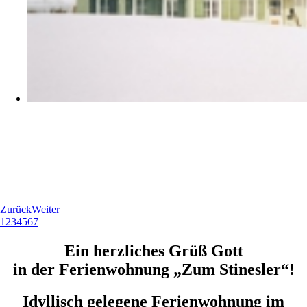
Zurück
Weiter
1
2
3
4
5
6
7
Ein herzliches Grüß Gott
in der Ferienwohnung „Zum Stinesler“!
Idyllisch gelegene Ferienwohnung im